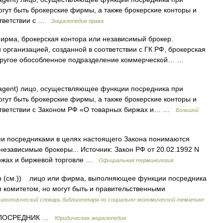
огут быть брокерские фирмы, а также брокерские конторы и
ответствии с …
Энциклопедия права
рма, брокерская контора или независимый брокер.
организацией, созданной в соответствии с ГК РФ, брокерская
 другое обособленное подразделение коммерческой… …
agent) лицо, осуществляющее функции посредника при
огут быть брокерские фирмы, а также брокерские конторы и
ответствии с Законом РФ «О товарных биржах и… …
Большой
и посредниками в целях настоящего Закона понимаются
езависимые брокеры... Источник: Закон РФ от 20.02.1992 N
биржах и биржевой торговле …
Официальная терминология
р (см.)) лицо или фирма, выполняющее функции посредника
 комитетом, но могут быть и правительственными
инологический словарь библиотекаря по социально-экономической тематике
ПОСРЕДНИК …
Юридическая энциклопедия