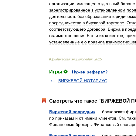
организации
,
имеющее
отдельный
баланс
зарегистрированное
в
установленном
поря
деятельность
без
образования
юридическо
посредничество
в
биржевой
торговле
.
Отн
соответствующего
договора
.
Биржа
в
пред
взаимоотношения
Б
.
п
.
и
их
клиентов
,
прим
установленные
ею
правила
взаимоотноше
Юридическая
энциклопедия
.
2015
.
Игры ⚽
Нужен реферат?
БИРЖЕВОЙ НОТАРИУС
Смотреть что такое "БИРЖЕВОЙ П
Биржевой посредник
— брокерская фирм
по приказам и от имени клиентов. См. так
Финансовые брокеры Финансовый слова
Биржевой посредник
— (англ. exchange 