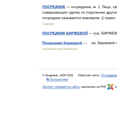
ПОСРЕДНИК
— посредника, м. 1. Лицо, с
совершающее сделку по поручению других,
посредник называется маклером. || пере
Ушакова
ПОСРЕДНИК БИРЖЕВОЙ
— (см. БИРЖЕ
Посредник биржевой
— см. Биржевой 
экономической тематике
© Академик, 2000-2026
Обратная связь:
Техподдерж
👣 Путешествия
Экспорт словарей на сайты
, сделанные на PHP,
Jo