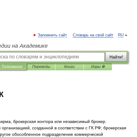
Запомнить сайт
Словарь на свой сайт
RU
едии на Академике
Найти!
Толкования
Переводы
Книги
Игры ⚽
К
ирма
,
брокерская
контора
или
независимый
брокер
.
й
организацией
,
созданной
в
соответствии
с
ГК
РФ
;
брокерская
ругое
обособленное
подразделение
коммерческой