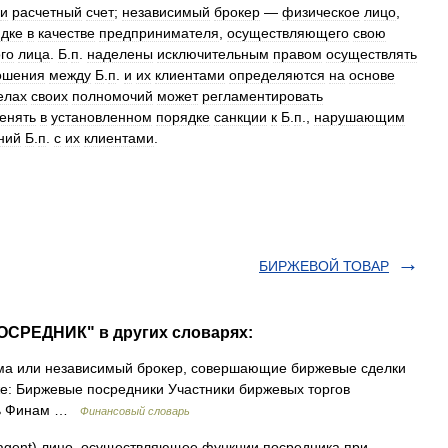
и
расчетный
счет
;
независимый
брокер
—
физическое
лицо
,
дке
в
качестве
предпринимателя
,
осуществляющего
свою
го
лица
.
Б
.
п
.
наделены
исключительным
правом
осуществлять
ошения
между
Б
.
п
.
и
их
клиентами
определяются
на
основе
елах
своих
полномочий
может
регламентировать
енять
в
установленном
порядке
санкции
к
Б
.
п
.,
нарушающим
ний
Б
.
п
.
с
их
клиентами
.
БИРЖЕВОЙ ТОВАР
ОСРЕДНИК" в других словарях:
а или независимый брокер, совершающие биржевые сделки
же: Биржевые посредники Участники биржевых торгов
рь Финам …
Финансовый словарь
agent) лицо, осуществляющее функции посредника при