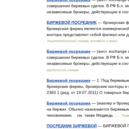
совершении биржевых сделок. В РФ Б.п. м
независимые брокеры, действующие в со
БИРЖЕВОЙ ПОСРЕДНИК
— брокерская фи
Брокерская фирма является коммерческой 
контора представляет собой филиал или
Энциклопедический словарь экономики и права
Биржевой посредник
— (англ. exchange 
совершении биржевых сделок. В РФ Б.п. м
независимые брокеры, действующие в со
юридический словарь
Биржевой посредник
— 1. Под биржевым
брокерские фирмы, брокерские конторы и н
2383 1 (ред. от 19.07.2011) О товарных 
Биржевой посредник
— (маклер и броке
на биржах. Обычно назначаются биржевым
чиновниками. см. также Медведь …
Терм
ПОСРЕДНИК БИРЖЕВОЙ
— БИРЖЕВОЙ 