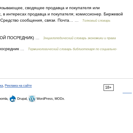
вязывающее, сводящее продавца и покупателя или
 в интересах продавца и покупателя; комиссионер. Биржевой
н. Средство сообщения, связи. Почта… …
Толковый словарь
ВОЙ ПОСРЕДНИК) …
Энциклопедический словарь экономики и права
посредник …
Терминологический словарь библиотекаря по социально-
ка
,
Реклама на сайте
18+
omla,
Drupal,
WordPress, MODx.